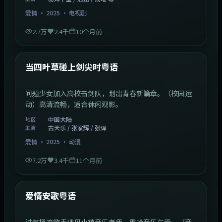
爱情
·
2025
·
电视剧
2.7万
2.4千
10个月前
1:23:05
中国大陆
最新
当四叶草碰上剑尖时粤语
问题少女加入高校击剑队，划出青春新篇章。（校园运
动）高清流畅，适合休闲观影。
中国大陆
地区
古天乐 / 张家辉 / 张译
主演
爱情
·
2025
·
动漫
7.2万
3.4千
11个月前
1:46:58
中国大陆
最新
爱情安歌粤语
过气摇滚歌手遇见小镇音乐老师，重拾音乐与爱。（音