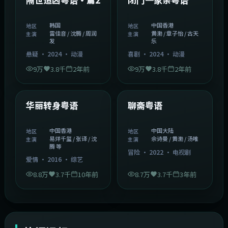
韩国
中国香港
地区
地区
雷佳音 / 沈腾 / 周润
黄渤 / 章子怡 / 古天
主演
主演
发
乐
悬疑
·
2024
·
动漫
喜剧
·
2024
·
动漫
9万
3.8千
2年前
9万
3.8千
2年前
1:27:50
2:02:43
中国香港
中国大陆
精选
精选
华丽转身粤语
聊斋粤语
中国香港
中国大陆
地区
地区
易烊千玺 / 张译 / 沈
佘诗曼 / 黄渤 / 汤唯
主演
主演
腾 等
冒险
·
2022
·
电视剧
爱情
·
2016
·
综艺
8.8万
3.7千
10年前
8.7万
3.7千
3年前