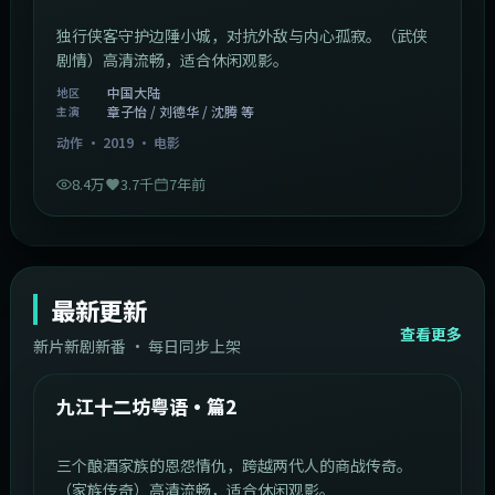
独行侠客守护边陲小城，对抗外敌与内心孤寂。（武侠
剧情）高清流畅，适合休闲观影。
中国大陆
地区
章子怡 / 刘德华 / 沈腾 等
主演
动作
·
2019
·
电影
8.4万
3.7千
7年前
最新更新
查看更多
新片新剧新番 · 每日同步上架
1:20:26
中国大陆
最新
九江十二坊粤语·篇2
三个酿酒家族的恩怨情仇，跨越两代人的商战传奇。
（家族传奇）高清流畅，适合休闲观影。