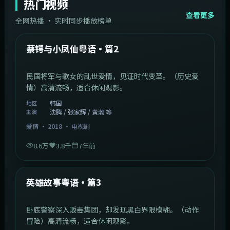
热门视频
查看更多
全网热播 · 实时同步播放榜单
44:14
韩国
热门
蔡锷与小凤仙粤语·篇2
民国将军与歌女的乱世爱情，见证时代变革。（历史爱
情）高清流畅，适合休闲观影。
韩国
地区
沈腾 / 张家辉 / 黄渤 等
主演
爱情
·
2018
·
电视剧
8.6万
3.8千
7年前
2:09:45
中国香港
热门
英雄故事粤语·篇3
卧底警察深入贩毒集团，却发现黑白界限模糊。（动作
冒险）高清流畅，适合休闲观影。