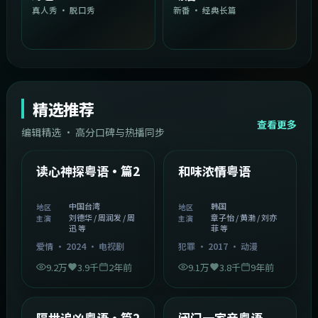
真人秀 · 脱口秀
新番 · 经典长篇
精选推荐
查看更多
编辑精选 · 高分口碑与热播同步
1:54:36
2:08:51
中国台湾
韩国
精选
精选
读心神探粤语·篇2
和味浓情粤语
中国台湾
韩国
地区
地区
刘德华 / 周润发 / 周
章子怡 / 黄渤 / 刘亦
主演
主演
迅 等
菲 等
爱情
·
2024
·
电视剧
犯罪
·
2017
·
动漫
9.2万
3.9千
2年前
9.1万
3.8千
9年前
2:05:21
1:06:37
韩国
中国香港
精选
精选
隔世追凶粤语·篇2
闭门一家亲粤语