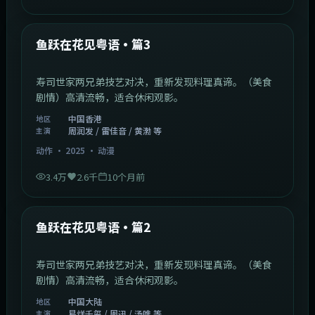
1:02:40
中国香港
最新
鱼跃在花见粤语·篇3
寿司世家两兄弟技艺对决，重新发现料理真谛。（美食
剧情）高清流畅，适合休闲观影。
中国香港
地区
周润发 / 雷佳音 / 黄渤 等
主演
动作
·
2025
·
动漫
3.4万
2.6千
10个月前
1:09:53
中国大陆
最新
鱼跃在花见粤语·篇2
寿司世家两兄弟技艺对决，重新发现料理真谛。（美食
剧情）高清流畅，适合休闲观影。
中国大陆
地区
易烊千玺 / 周迅 / 汤唯 等
主演