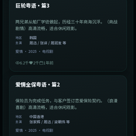
最新
巨轮粤语·篇3
两兄弟从船厂学徒做起，历经三十年商海沉浮。（商战
剧情）高清流畅，适合休闲观影。
韩国
地区
周迅 / 张译 / 周润发 等
主演
爱情
·
2025
·
电视剧
6.2千
2千
1年前
47:04
中国香港
最新
爱情全保粤语·篇2
保险员为完成任务，与客户签订恋爱保险契约。（浪漫
喜剧）高清流畅，适合休闲观影。
中国香港
地区
张家辉 / 周迅 / 梁朝伟 等
主演
爱情
·
2025
·
电视剧