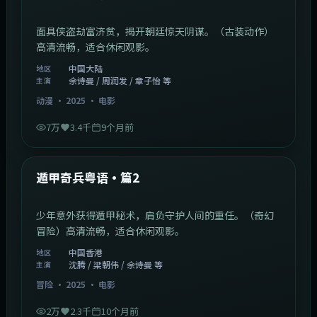
面具侠盗劫富济贫，揭开朝廷惊天阴谋。（古装动作）
高清流畅，适合休闲观影。
中国大陆
地区
佘诗曼 / 周润发 / 章子怡 等
主演
动漫
·
2025
·
电影
7万
3.4千
9个月前
1:10:21
中国香港
最新
遁甲奇兵粤语·篇2
少年意外获得遁甲秘术，肩负守护人间的重任。（奇幻
冒险）高清流畅，适合休闲观影。
中国香港
地区
沈腾 / 梁朝伟 / 佘诗曼 等
主演
冒险
·
2025
·
电影
2万
2.3千
10个月前