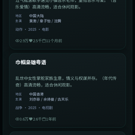
乐爱情）高清流畅，适合休闲观影。
中国大陆
地区
黄渤 / 章子怡 / 沈腾
主演
动作
·
2025
·
电影
2.9万
2.5千
11个月前
1:29:59
中国香港
最新
巾帼枭雄粤语
乱世中女性掌舵家族生意，情义与权谋并存。（年代传
奇）高清流畅，适合休闲观影。
中国香港
地区
刘亦菲 / 佘诗曼 / 古天乐
主演
战争
·
2025
·
电视剧
3.6万
2.6千
1年前
2:01:03
韩国