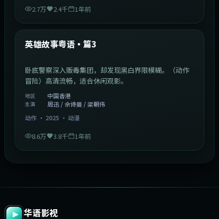
2.7万
2.4千
1年前
2:09:45
中国香港
最新
英雄故事粤语·篇3
卧底警察深入贩毒集团，却发现黑白界限模糊。（动作
冒险）高清流畅，适合休闲观影。
中国香港
地区
周迅 / 佘诗曼 / 梁朝伟
主演
动作
·
2025
·
动漫
8.6万
3.8千
1年前
华语影视