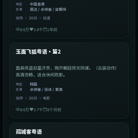
中国香港
地区
周迅 / 佘诗曼 / 梁朝伟
主演
动作
·
2025
·
动漫
8.6万
3.8千
1年前
2:13:08
韩国
热门
玉面飞狐粤语·篇2
面具侠盗劫富济贫，揭开朝廷惊天阴谋。（古装动作）
高清流畅，适合休闲观影。
韩国
地区
佘诗曼 / 张译 / 黄渤
主演
动作
·
2025
·
电影
8.6万
3.7千
8个月前
1:11:10
中国大陆
热门
孤城客粤语