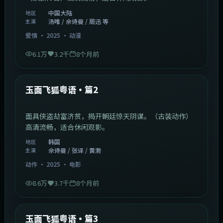
中国大陆
地区
汤唯 / 佘诗曼 / 周迅 等
主演
爱情
·
2025
·
动漫
6.1万
3.2千
8个月前
2:13:08
韩国
最新
玉面飞狐粤语·篇2
面具侠盗劫富济贫，揭开朝廷惊天阴谋。（古装动作）
高清流畅，适合休闲观影。
韩国
地区
佘诗曼 / 张译 / 黄渤
主演
动作
·
2025
·
电影
8.6万
3.7千
8个月前
1:07:39
中国大陆
最新
玉面飞狐粤语·篇3